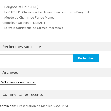
• Périgord Rail Plus (PRP)
• Le C.F.T.L.P., Chemin de Fer Touristique Limousin – Périgord
• Musée du Chemin de Fer du Menez
(Monsieur Jacques FITAMANT)
• Le train touristique de Guîtres-Marcenais
Recherches sur le site
Rechercher :
Archives
Archives
Commentaires récents
admin
dans
Présentation de Meriller-Vapeur 24.