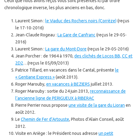
Ceux que nous avons reçus vous sont présentés ici par ordre
chronologique inverse, les plus anciens en bas, donc.
Laurent Simon :
le Viaduc des Rochers noirs (Corrèze)
(reçus
le 17-10-2016)
Jean-Claude Rogeau :
La Gare de Canfranc
(reçus le 29-05-
2016)
Laurent Simon :
La gare du Mont-Dore
(reçus le 29-05-2016)
Jean Porcher : de 1964 à 1970,
des clichés de Locos BB, CC et
2D2
…(reçus le 05/09/2013)
Patrice Tillard, en vacances dans le Cantal, présente
le
« Gentiane Express »
(août 2013).
Roger Marouby,
en vacances à BEZIERS
juillet 2013.
Roger Marouby : sortie du 24 juin 2013,
reconnaissance de
l’ancienne ligne de PERIGUEUX à RIBERAC
Pierre Perrier nous propose
une visite de la gare du Lioran
en
août 2012.
Le
Chemin de Fer d’Artouste
, Photos d’Alain Conseil, août
2012.
Visite en Ariège : le Président nous adresse
un petit