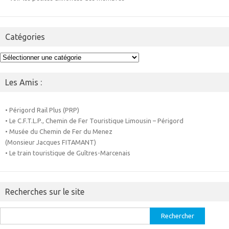
Catégories
Catégories
Les Amis :
• Périgord Rail Plus (PRP)
• Le C.F.T.L.P., Chemin de Fer Touristique Limousin – Périgord
• Musée du Chemin de Fer du Menez
(Monsieur Jacques FITAMANT)
• Le train touristique de Guîtres-Marcenais
Recherches sur le site
Rechercher :