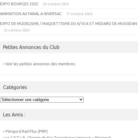
EXPO BOURGES 2025
24 octobre 2024
ANIMATION AU FANAL A NIVERSAC
17 octobre 2024
EXPO DE MODELISME / MAQUETTISME DU 6/10 A ST MEDARD DE MUSSIDAN
12 octobre 2024
Petites Annonces du Club
• Voir les petites annonces des membres
Catégories
Catégories
Les Amis :
• Périgord Rail Plus (PRP)
• Le C.F.T.L.P., Chemin de Fer Touristique Limousin – Périgord