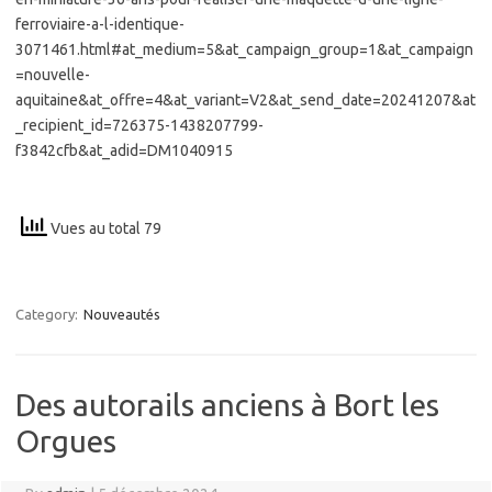
ferroviaire-a-l-identique-
3071461.html#at_medium=5&at_campaign_group=1&at_campaign
=nouvelle-
aquitaine&at_offre=4&at_variant=V2&at_send_date=20241207&at
_recipient_id=726375-1438207799-
f3842cfb&at_adid=DM1040915
Vues au total 79
Category:
Nouveautés
Des autorails anciens à Bort les
Orgues