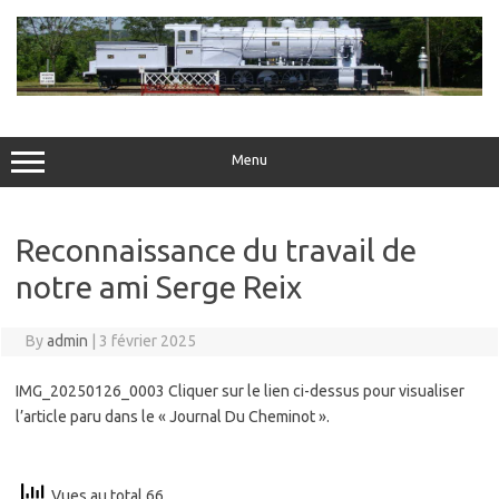
Skip
to
content
Menu
Reconnaissance du travail de
notre ami Serge Reix
By
admin
|
3 février 2025
IMG_20250126_0003 Cliquer sur le lien ci-dessus pour visualiser
l’article paru dans le « Journal Du Cheminot ».
Vues au total 66