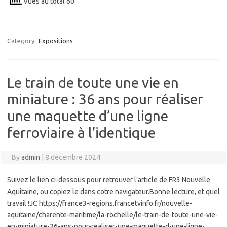
Vues au total 60
Category:
Expositions
Le train de toute une vie en
miniature : 36 ans pour réaliser
une maquette d’une ligne
ferroviaire à l’identique
By
admin
|
8 décembre 2024
Suivez le lien ci-dessous pour retrouver l’article de FR3 Nouvelle
Aquitaine, ou copiez le dans cotre navigateur.Bonne lecture, et quel
travail !JC https://france3-regions.francetvinfo.fr/nouvelle-
aquitaine/charente-maritime/la-rochelle/le-train-de-toute-une-vie-
en-miniature-36-ans-pour-realiser-une-maquette-d-une-ligne-