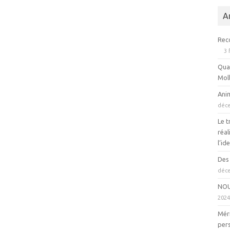
A
Rec
3 
Quan
Mol
Ani
déc
Le t
réal
l’id
Des 
déc
NOU
202
Méri
per