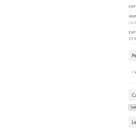
EXP
ANI
202
EXP
ST 
P
• 
C
Cat
L