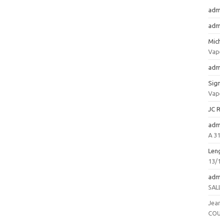
adm
adm
Mic
Vap
adm
Sign
Vap
JC 
adm
A 3
Len
13/
adm
SAL
Jea
COU