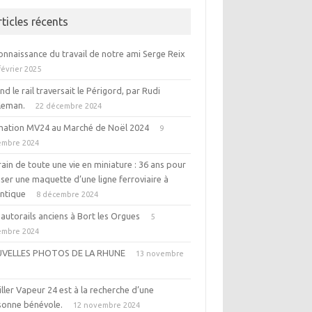
rticles récents
onnaissance du travail de notre ami Serge Reix
février 2025
d le rail traversait le Périgord, par Rudi
leman.
22 décembre 2024
mation MV24 au Marché de Noël 2024
9
embre 2024
rain de toute une vie en miniature : 36 ans pour
iser une maquette d’une ligne ferroviaire à
entique
8 décembre 2024
autorails anciens à Bort les Orgues
5
embre 2024
VELLES PHOTOS DE LA RHUNE
13 novembre
4
ller Vapeur 24 est à la recherche d’une
sonne bénévole.
12 novembre 2024