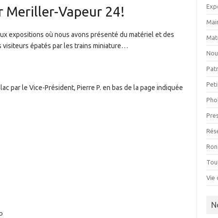
Exp
 Meriller-Vapeur 24!
Mai
ux expositions où nous avons présenté du matériel et des
Mat
s visiteurs épatés par les trains miniature…
Nou
Patr
Pet
ac par le Vice-Président, Pierre P. en bas de la page indiquée
Pho
Pre
Rés
Ron
Tou
Vie 
N
b