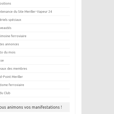
ositions
ntenance du Site Meriller-Vapeur 24
ériels spéciaux
veautés
imoine ferroviaire
ites annonces
to du mois
sse
eaux des membres
d-Point Meriller
tisme ferroviaire
du Club
ous animons vos manifestations !