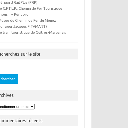
Périgord Rail Plus (PRP)
Le C.F.T.L.P., Chemin de Fer Touristique
mousin – Périgord
Musée du Chemin de Fer du Menez
onsieur Jacques FITAMANT)
Le train touristique de Guîtres-Marcenais
echerches sur le site
ercher :
rchives
hives
ommentaires récents