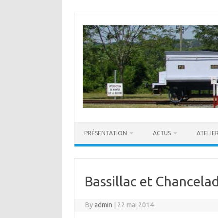
Skip
to
content
PRÉSENTATION
ACTUS
ATELIE
Bassillac et Chancela
By
admin
|
22 mai 2014