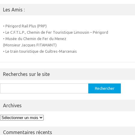
Les Amis :
• Périgord Rail Plus (PRP)
• Le C.F.T.L.P., Chemin de Fer Touristique Limousin – Périgord
• Musée du Chemin de Fer du Menez
(Monsieur Jacques FITAMANT)
• Le train touristique de Guîtres-Marcenais
Recherches sur le site
Rechercher :
Archives
Archives
Commentaires récents