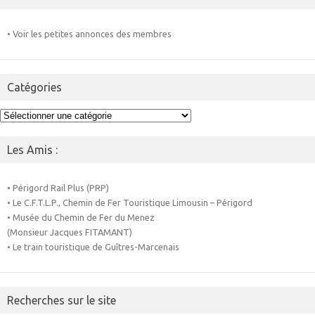
• Voir les petites annonces des membres
Catégories
Catégories
Les Amis :
• Périgord Rail Plus (PRP)
• Le C.F.T.L.P., Chemin de Fer Touristique Limousin – Périgord
• Musée du Chemin de Fer du Menez
(Monsieur Jacques FITAMANT)
• Le train touristique de Guîtres-Marcenais
Recherches sur le site