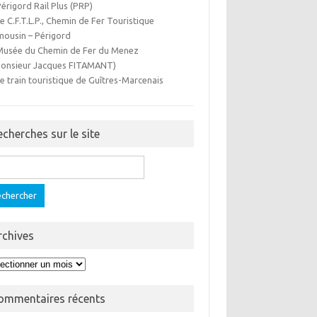
Périgord Rail Plus (PRP)
Le C.F.T.L.P., Chemin de Fer Touristique
mousin – Périgord
Musée du Chemin de Fer du Menez
onsieur Jacques FITAMANT)
Le train touristique de Guîtres-Marcenais
echerches sur le site
ercher :
rchives
hives
ommentaires récents