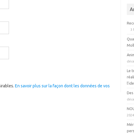
A
Rec
3 
Quan
Mol
Ani
déc
Le t
réal
l’id
sirables.
En savoir plus sur la façon dont les données de vos
Des 
déc
NOU
202
Méri
per