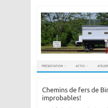
Skip
to
content
PRÉSENTATION
ACTUS
ATELIE
Chemins de fers de Bi
improbables!