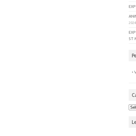
EXP
ANI
202
EXP
ST 
P
• 
C
Cat
L