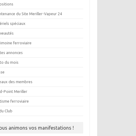
ositions
ntenance du Site Meriller-Vapeur 24
ériels spéciaux
veautés
imoine ferroviaire
ites annonces
to du mois
sse
eaux des membres
d-Point Meriller
tisme ferroviaire
du Club
ous animons vos manifestations !