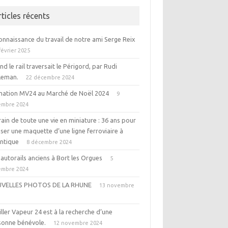
rticles récents
onnaissance du travail de notre ami Serge Reix
février 2025
d le rail traversait le Périgord, par Rudi
leman.
22 décembre 2024
mation MV24 au Marché de Noël 2024
9
embre 2024
rain de toute une vie en miniature : 36 ans pour
iser une maquette d’une ligne ferroviaire à
entique
8 décembre 2024
autorails anciens à Bort les Orgues
5
embre 2024
VELLES PHOTOS DE LA RHUNE
13 novembre
4
ller Vapeur 24 est à la recherche d’une
sonne bénévole.
12 novembre 2024