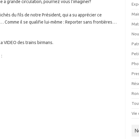
 à grande circulation, pourriez vous l’imaginer?
Exp
Mai
lichés du fils de notre Président, qui a su apprécier ce
 Comme il se qualifie lui-même : Reporter sans frontières…
Mat
Nou
la VIDEO des trains birmans.
Patr
Pet
 :
Pho
Pre
Rés
Ron
Tou
Vie 
N