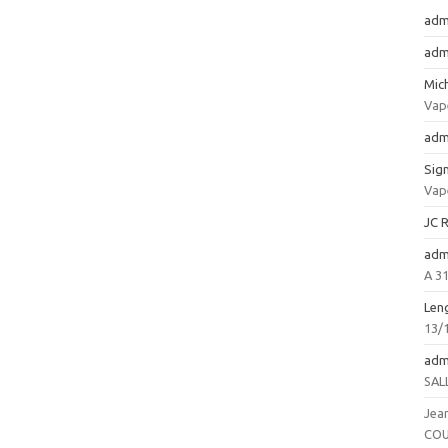
adm
adm
Mic
Vap
adm
Sign
Vap
JC 
adm
A 3
Len
13/
adm
SAL
Jea
COU