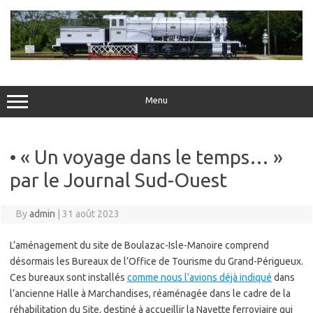
Skip
to
content
Menu
• « Un voyage dans le temps… »
par le Journal Sud-Ouest
By
admin
|
31 août 2023
L’aménagement du site de Boulazac-Isle-Manoire comprend
désormais les Bureaux de l’Office de Tourisme du Grand-Périgueux.
Ces bureaux sont installés
comme nous l’avions déjà indiqué
dans
l’ancienne Halle à Marchandises, réaménagée dans le cadre de la
réhabilitation du Site, destiné à accueillir la Navette ferroviaire qui