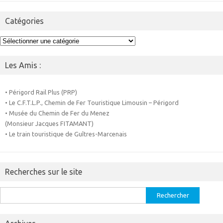
Catégories
Catégories
Les Amis :
• Périgord Rail Plus (PRP)
• Le C.F.T.L.P., Chemin de Fer Touristique Limousin – Périgord
• Musée du Chemin de Fer du Menez
(Monsieur Jacques FITAMANT)
• Le train touristique de Guîtres-Marcenais
Recherches sur le site
Rechercher :