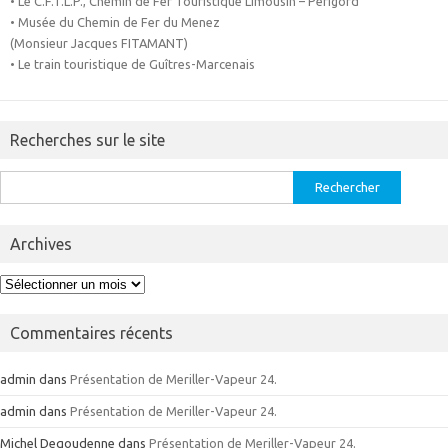
• Le C.F.T.L.P., Chemin de Fer Touristique Limousin – Périgord
• Musée du Chemin de Fer du Menez
(Monsieur Jacques FITAMANT)
• Le train touristique de Guîtres-Marcenais
Recherches sur le site
Rechercher :
Archives
Archives
Commentaires récents
admin
dans
Présentation de Meriller-Vapeur 24.
admin
dans
Présentation de Meriller-Vapeur 24.
Michel Degoudenne
dans
Présentation de Meriller-Vapeur 24.