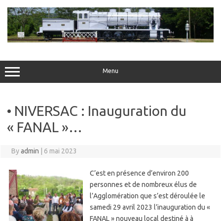
Skip
to
content
Menu
• NIVERSAC : Inauguration du
« FANAL »…
By
admin
|
6 mai 2023
C’est en présence d’environ 200
personnes et de nombreux élus de
l’Agglomération que s’est déroulée le
samedi 29 avril 2023 l’inauguration du «
FANAL » nouveau local destiné à à