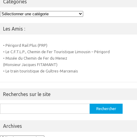
Catégories
Catégories
Les Amis :
• Périgord Rail Plus (PRP)
• Le C.F.T.L.P., Chemin de Fer Touristique Limousin – Périgord
• Musée du Chemin de Fer du Menez
(Monsieur Jacques FITAMANT)
• Le train touristique de Guîtres-Marcenais
Recherches sur le site
Rechercher :
Archives