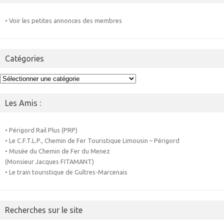
• Voir les petites annonces des membres
Catégories
Catégories
Les Amis :
• Périgord Rail Plus (PRP)
• Le C.F.T.L.P., Chemin de Fer Touristique Limousin – Périgord
• Musée du Chemin de Fer du Menez
(Monsieur Jacques FITAMANT)
• Le train touristique de Guîtres-Marcenais
Recherches sur le site