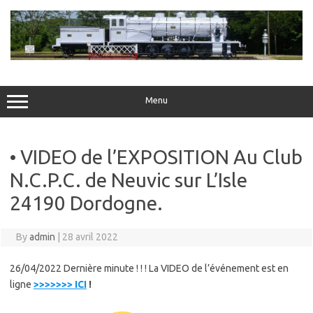
Skip
to
content
Menu
• VIDEO de l’EXPOSITION Au Club
N.C.P.C. de Neuvic sur L’Isle
24190 Dordogne.
By
admin
|
28 avril 2022
26/04/2022 Dernière minute ! ! ! La VIDEO de l’événement est en
ligne
>>>>>>> ICI
!