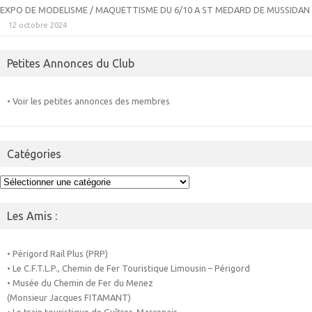
EXPO DE MODELISME / MAQUETTISME DU 6/10 A ST MEDARD DE MUSSIDAN
12 octobre 2024
Petites Annonces du Club
• Voir les petites annonces des membres
Catégories
Catégories
Les Amis :
• Périgord Rail Plus (PRP)
• Le C.F.T.L.P., Chemin de Fer Touristique Limousin – Périgord
• Musée du Chemin de Fer du Menez
(Monsieur Jacques FITAMANT)
• Le train touristique de Guîtres-Marcenais