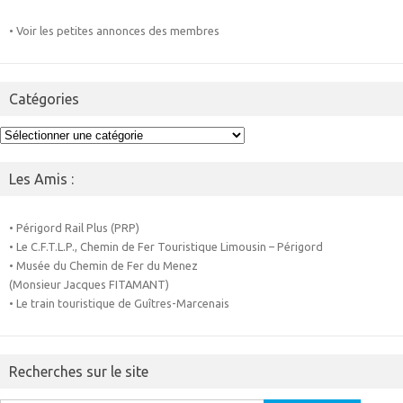
• Voir les petites annonces des membres
Catégories
Catégories
Les Amis :
• Périgord Rail Plus (PRP)
• Le C.F.T.L.P., Chemin de Fer Touristique Limousin – Périgord
• Musée du Chemin de Fer du Menez
(Monsieur Jacques FITAMANT)
• Le train touristique de Guîtres-Marcenais
Recherches sur le site