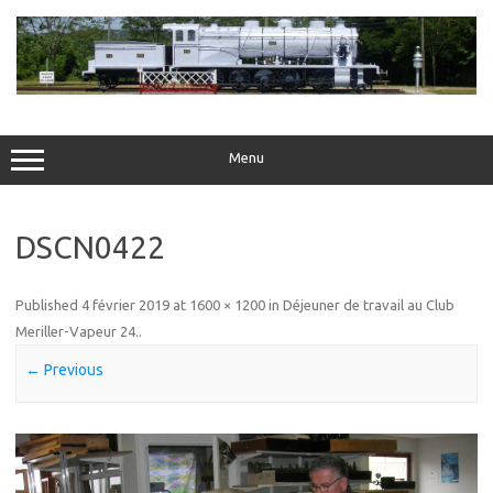
Skip
to
content
Menu
DSCN0422
Published
4 février 2019
at
1600 × 1200
in
Déjeuner de travail au Club
Meriller-Vapeur 24.
.
← Previous