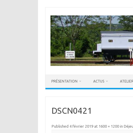
Skip
to
content
PRÉSENTATION
ACTUS
ATELIE
DSCN0421
Published
4 février 2019
at
1600 × 1200
in
Déjeu