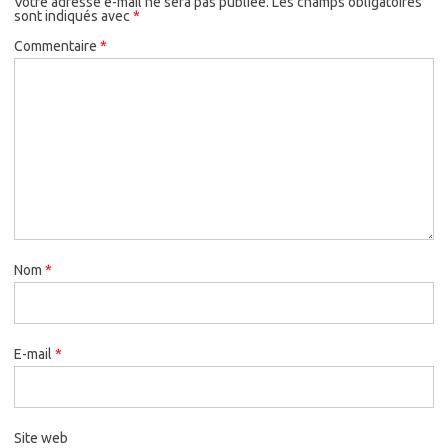
Votre adresse e-mail ne sera pas publiée.
Les champs obligatoires
sont indiqués avec
*
Commentaire
*
Nom
*
E-mail
*
Site web