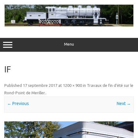
Skip
to
content
Menu
IF
Published
17 septembre 2017
at
1200 × 900
in
Travaux de fin d’été sur le
Rond-Point de Meriller.
.
← Previous
Next →