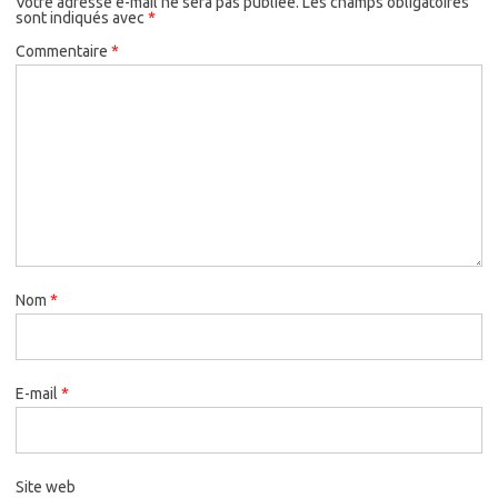
Votre adresse e-mail ne sera pas publiée.
Les champs obligatoires
sont indiqués avec
*
Commentaire
*
Nom
*
E-mail
*
Site web