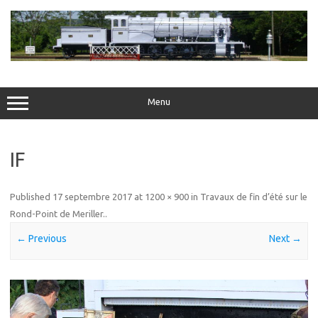
Skip
to
content
Menu
IF
Published
17 septembre 2017
at
1200 × 900
in
Travaux de fin d’été sur le
Rond-Point de Meriller.
.
← Previous
Next →