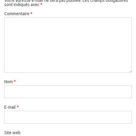
Votre adresse e-mail ne sera pas publiée.
Les champs obligatoires
sont indiqués avec
*
Commentaire
*
Nom
*
E-mail
*
Site web