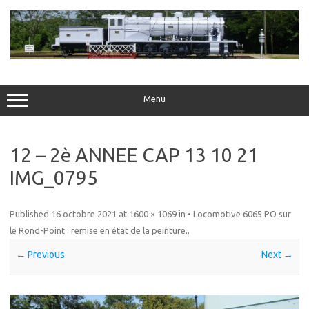
Skip
to
content
Menu
12 – 2è ANNEE CAP 13 10 21
IMG_0795
Published
16 octobre 2021
at
1600 × 1069
in
• Locomotive 6065 PO sur
le Rond-Point : remise en état de la peinture.
.
← Previous
Next →