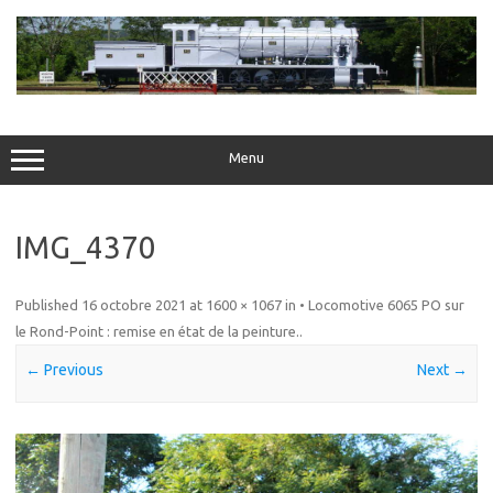
Skip
to
content
Menu
IMG_4370
Published
16 octobre 2021
at
1600 × 1067
in
• Locomotive 6065 PO sur
le Rond-Point : remise en état de la peinture.
.
← Previous
Next →