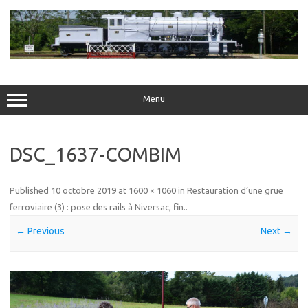
Skip
to
content
Menu
DSC_1637-COMBIM
Published
10 octobre 2019
at
1600 × 1060
in
Restauration d’une grue
ferroviaire (3) : pose des rails à Niversac, fin.
.
← Previous
Next →