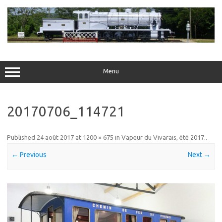
Skip
to
content
Menu
20170706_114721
Published
24 août 2017
at
1200 × 675
in
Vapeur du Vivarais, été 2017.
.
← Previous
Next →