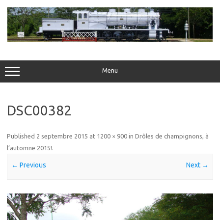
Skip
to
content
Menu
DSC00382
Published
2 septembre 2015
at
1200 × 900
in
Drôles de champignons, à
l’automne 2015!
.
← Previous
Next →