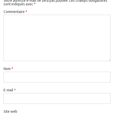
Votre adresse e-mail ne sera pas publiée.
Les champs obligatoires
sont indiqués avec
*
Commentaire
*
Nom
*
E-mail
*
Site web