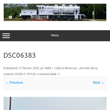
Skip
to
content
Menu
DSC06383
Published
17 février 2022
at
1600 × 1200
in
Niversac : Arrivée de la
voiture OCEM C 9 PLM « sanitarisable » !
.
← Previous
Next →