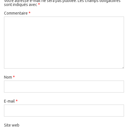
Votre adresse e-mail ne sera pas publiée.
Les champs obligatoires
sont indiqués avec
*
Commentaire
*
Nom
*
E-mail
*
Site web